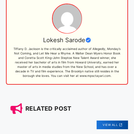
Lokesh Sarode
Tiffany D. Jackson is the critically acclaimed author of Allegedly, Monday’s
Not Coming, and Let Me Hear a Rhyme. A Walter Dean Myers Honor Book
and Coretta Scott King–John Steptoe New Talent Award winner, she
received her bachelor of arts in film from Howard University, earned her
master of arts in media studies from the New School, and has over a
decade in TV and film experience. The Brooklyn native still resides in the
borough she loves. You can visit her at www.mpsctayari.com.
RELATED POST
VIEW ALL